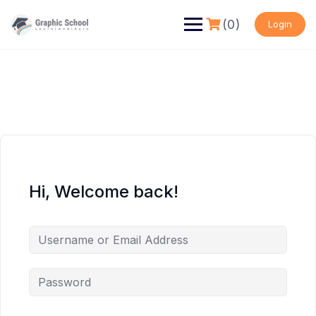
Skip
to
(0)
Login
content
Hi, Welcome back!