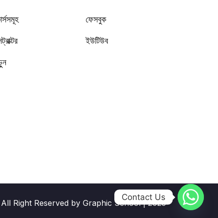
র্সসমূহ
ফেসবুক
সট্রাক্টর
ইউটিউব
ুন
Contact Us
All Right Reserved by Graphic School | 2023