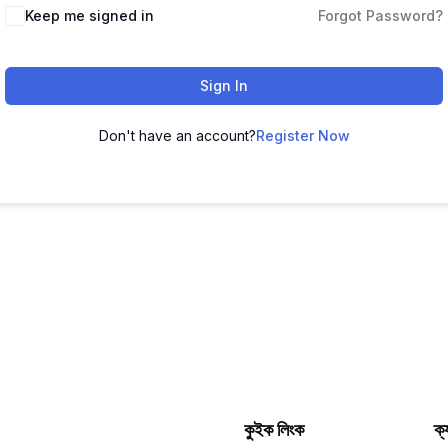
Keep me signed in
Forgot Password?
Sign In
Don't have an account?
Register Now
কুইক লিংক
ক্