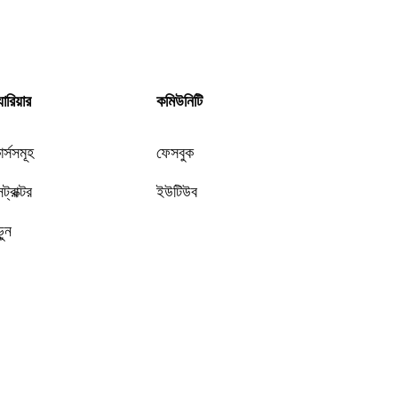
যারিয়ার
কমিউনিটি
র্সসমূহ
ফেসবুক
সট্রাক্টর
ইউটিউব
ুন