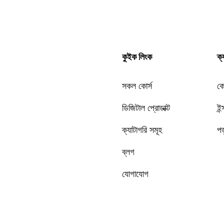
কুইক লিংক
ক্
সকল কোর্স
কো
ডিজিটাল প্রোডাক্ট
ইন্
ক্যাটাগরি সমূহ
পড়
ব্লগ
যোগাযোগ