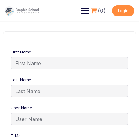
Skip
to
(0)
Login
content
First Name
Last Name
User Name
E-Mail