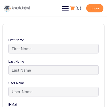
Skip
to
(0)
Login
content
First Name
Last Name
User Name
E-Mail