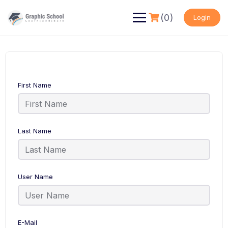
Skip
to
(0)
Login
content
First Name
Last Name
User Name
E-Mail