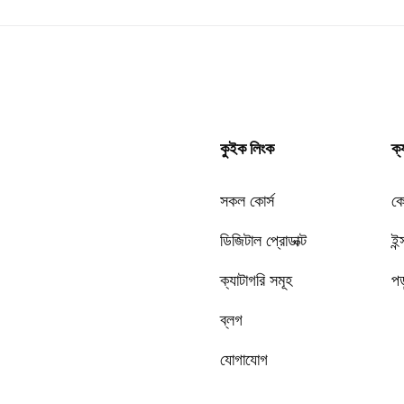
কুইক লিংক
ক্
সকল কোর্স
কো
ডিজিটাল প্রোডাক্ট
ইন্
ক্যাটাগরি সমূহ
পড়
ব্লগ
যোগাযোগ