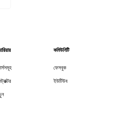
যারিয়ার
কমিউনিটি
র্সসমূহ
ফেসবুক
সট্রাক্টর
ইউটিউব
ুন