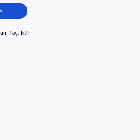
w
ium
Tag:
kittl