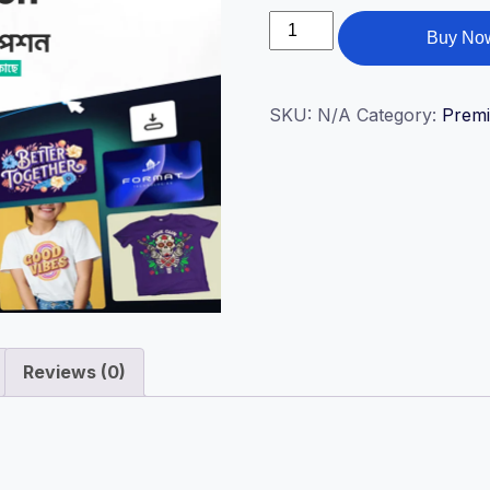
Kittl
Buy No
Premium
Subscription
quantity
SKU:
N/A
Category:
Prem
Reviews (0)