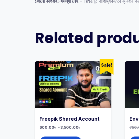
কোনো কপিরাইট সমস্যা নেই
– নিশ্চিন্তে বাণিজ্যিকভাবে ব্যবহার ক
Related prod
Sale!
Freepik Shared Account
Env
Price
600.00
৳
–
3,500.00
৳
750.
range:
This
600.00৳