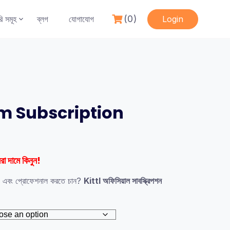
(0)
রি সমূহ
ব্লগ
যোগাযোগ
Login
um Subscription
t
রা দামে কিনুন!
৳ .
জ এবং প্রোফেশনাল করতে চান?
Kittl অফিসিয়াল সাবস্ক্রিপশন