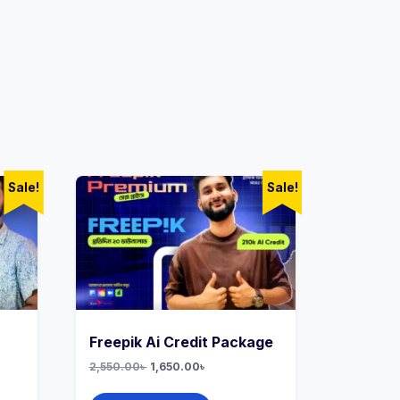
Sale!
Sale!
Freepik Ai Credit Package
Original
Current
2,550.00
৳
1,650.00
৳
price
price
This
was:
is: