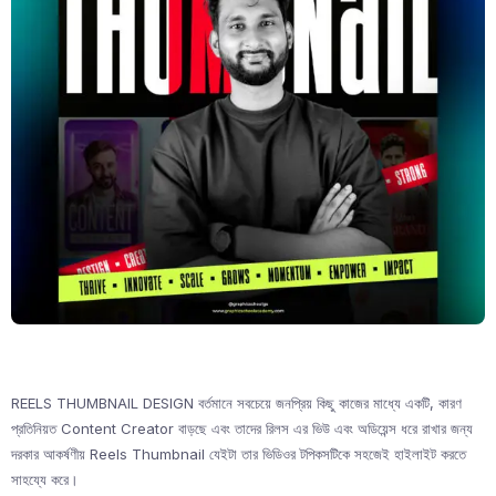
REELS THUMBNAIL DESIGN বর্তমানে সবচেয়ে জনপ্রিয় কিছু কাজের মাধ্যে একটি, কারণ
প্রতিনিয়ত Content Creator বাড়ছে এবং তাদের রিলস এর ভিউ এবং অডিয়েন্স ধরে রাখার জন্য
দরকার আকর্ষণীয় Reels Thumbnail যেইটা তার ভিডিওর টপিকসটিকে সহজেই হাইলাইট করতে
সাহয্যে করে।