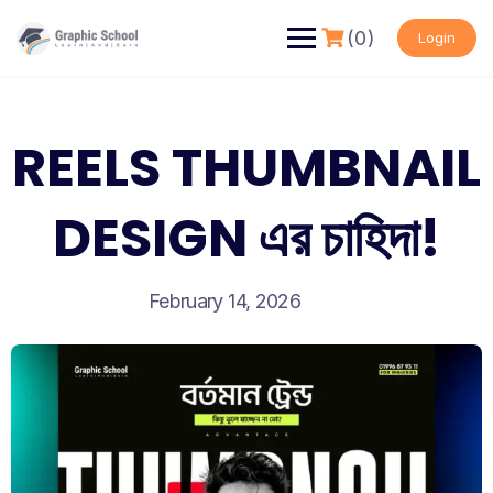
Skip
to
(0)
Login
content
REELS THUMBNAIL
DESIGN এর চাহিদা!
February 14, 2026