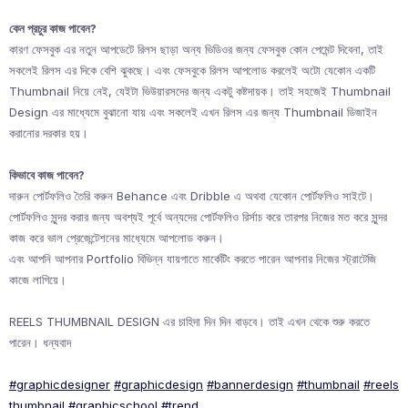
কেন প্রচুর কাজ পাবেন?
কারণ ফেসবুক এর নতুন আপডেটে রিলস ছাড়া অন্য ভিডিওর জন্য ফেসবুক কোন পেমেন্ট দিবেনা, তাই
সকলেই রিলস এর দিকে বেশি ঝুকছে। এবং ফেসবুকে রিলস আপলোড করলেই অটো যেকোন একটি
Thumbnail নিয়ে নেই, যেইটা ভিউয়ারসদের জন্য একটু কষ্টদায়ক। তাই সহজেই Thumbnail
Design এর মাধ্যেমে বুঝানো যায় এবং সকলেই এখন রিলস এর জন্য Thumbnail ডিজাইন
করানোর দরকার হয়।
কিভাবে কাজ পাবেন?
দারুন পোর্টফলিও তৈরি করুন Behance এবং Dribble এ অথবা যেকোন পোর্টফলিও সাইটে।
পোর্টফলিও সুন্দর করার জন্য অবশ্যই পূর্বে অন্যদের পোর্টফলিও রির্সাচ করে তারপর নিজের মত করে সুন্দর
কাজ করে ভাল প্রেজেন্টেশনের মাধ্যেমে আপলোড করুন।
এবং আপনি আপনার Portfolio বিভিন্ন যায়গাতে মার্কেটিং করতে পারেন আপনার নিজের স্ট্রাটেজি
কাজে লাগিয়ে।
REELS THUMBNAIL DESIGN এর চাহিদা দিন দিন বাড়বে। তাই এখন থেকে শুরু করতে
পারেন। ধন্যবাদ
#graphicdesigner
#graphicdesign
#bannerdesign
#thumbnail
#reels
thumbnail
#graphicschool
#trend