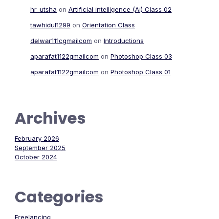
hr_utsha
on
Artificial intelligence (Ai) Class 02
tawhidul1299
on
Orientation Class
delwar111cgmailcom
on
Introductions
aparafat1122gmailcom
on
Photoshop Class 03
aparafat1122gmailcom
on
Photoshop Class 01
Archives
February 2026
September 2025
October 2024
Categories
Freelancing