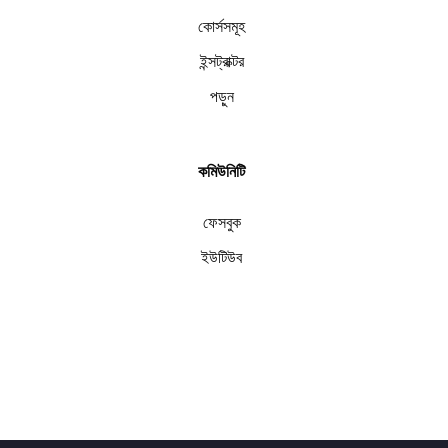
কোর্সসমূহ
ইন্সট্রাক্টর
পড়ুন
কমিউনিটি
ফেসবুক
ইউটিউব