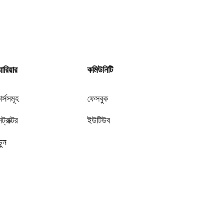
যারিয়ার
কমিউনিটি
র্সসমূহ
ফেসবুক
সট্রাক্টর
ইউটিউব
ুন