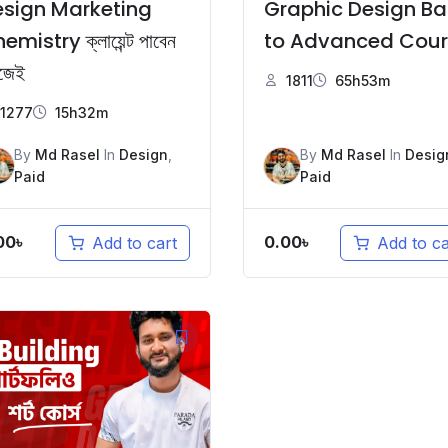
sign Marketing
Graphic Design Ba
emistry ক্লায়েন্ট পাবেন
to Advanced Cour
জেই
1811
65h53m
1277
15h32m
By
Md Rasel
In
Design
,
By
Md Rasel
In
Desig
Paid
Paid
00
৳
0.00
৳
Add to cart
Add to ca