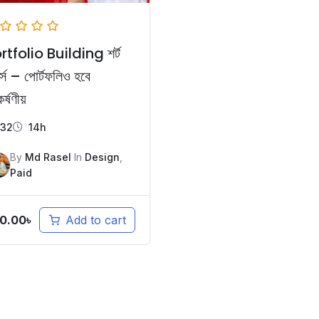
rtfolio Building শর্ট
্স – পোর্টফলিও হবে
্ষণীয়
32
14h
By
Md Rasel
In
Design
,
Paid
0.00
৳
Add to cart