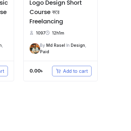
sic
Logo Design Short
se
Course করে
Freelancing
1097
12h1m
n
,
By
Md Rasel
In
Design
,
Paid
0.00
৳
rt
Add to cart