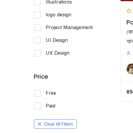
Illustrations
logo design
Po
Project Management
কোর
UI Design
আকর
UX Design
Price
65
Free
Paid
Clear All Filters