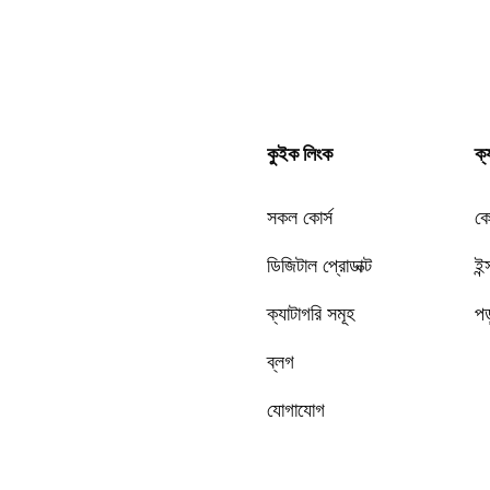
কুইক লিংক
ক্
সকল কোর্স
কো
ডিজিটাল প্রোডাক্ট
ইন্
ক্যাটাগরি সমূহ
পড়
ব্লগ
যোগাযোগ