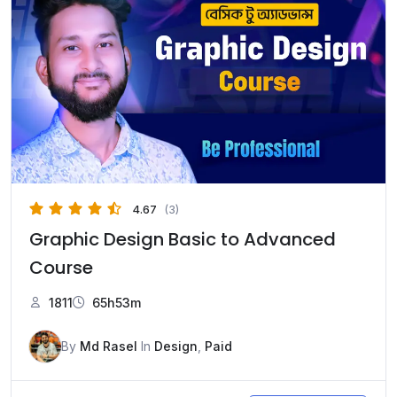
4.67
(3)
Graphic Design Basic to Advanced
Course
1811
65h53m
By
Md Rasel
In
Design
,
Paid