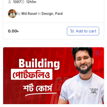
1097
12h1m
By
Md Rasel
In
Design
,
Paid
0.00
৳
Add to cart