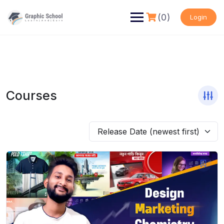
Skip
to
(0)
Login
content
Courses
Release Date (newest first)